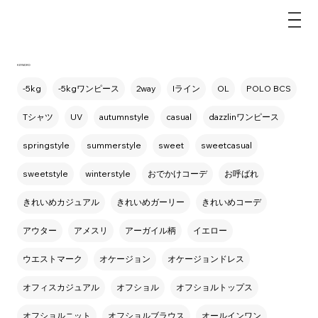
dazzlin
KEYWORD
-5kg
-5kgワンピース
2way
Iライン
OL
POLO BCS
Tシャツ
UV
autumnstyle
casual
dazzlinワンピース
springstyle
summerstyle
sweet
sweetcasual
sweetstyle
winterstyle
おでかけコーデ
お呼ばれ
きれいめカジュアル
きれいめガーリー
きれいめコーデ
アウター
アメスリ
アーガイル柄
イエロー
ウエストマーク
オケージョン
オケージョンドレス
オフィスカジュアル
オフショル
オフショルトップス
オフショルニット
オフショルブラウス
オールインワン