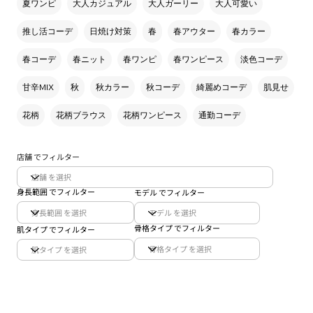
夏ワンピ
大人カジュアル
大人ガーリー
大人可愛い
推し活コーデ
日焼け対策
春
春アウター
春カラー
春コーデ
春ニット
春ワンピ
春ワンピース
淡色コーデ
甘辛MIX
秋
秋カラー
秋コーデ
綺麗めコーデ
肌見せ
花柄
花柄ブラウス
花柄ワンピース
通勤コーデ
店舗 でフィルター
身長範囲 でフィルター
モデル でフィルター
骨格タイプ でフィルター
肌タイプ でフィルター