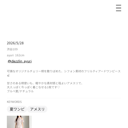
dazzlin
2026/5/28
渋谷109
ayuri
162cm
@dazzlin_ayuri
可憐なオリジナルチェリー柄を散りばめた、シフォン素材のフリルティアードワンピース
🍒
甘さのある柄使いも、軽やかな素材感と程よいアメスリで、
大人っぽく今っぽく着こなせる1枚です♡
ブルべ夏
/
ナチュラル
KEYWORDS
夏ワンピ
アメスリ