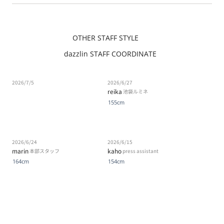
OTHER STAFF STYLE
dazzlin STAFF COORDINATE
2026/7/5
2026/6/27
reika
池袋ルミネ
155cm
2026/6/24
2026/6/15
marin
kaho
本部スタッフ
press assistant
164cm
154cm