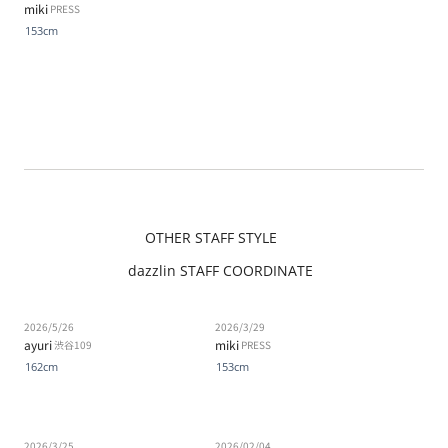
miki
PRESS
153cm
OTHER STAFF STYLE
dazzlin STAFF COORDINATE
2026/5/26
2026/3/29
ayuri
miki
渋谷109
PRESS
162cm
153cm
2026/3/25
2026/02/04