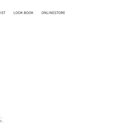
IST
LOOK BOOK
ONLINESTORE
と、
す。