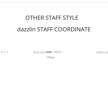
OTHER STAFF STYLE
dazzlin STAFF COORDINATE
miki
スタッフ
PRESS
2025/12/01
2025/11/
153cm