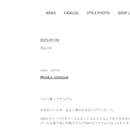
NEWS
CATALOG
STYLE PHOTO
SHOP L
2025/07/20
渋谷109
noko
167cm
@noko_ichinose
ブルべ夏
/
ナチュラル
大きめパールが、品よく華やかなロングワンピース。
2WAYスリーブでオフショルオンショルどちらにでもできるの
パールも取り外し可能でマルチWAYなアイテムとなっておりま