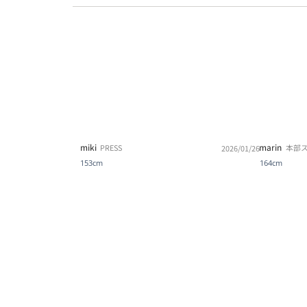
miki
marin
PRESS
本部
2026/01/26
153cm
164cm