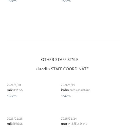
155cm
155cm
OTHER STAFF STYLE
dazzlin STAFF COORDINATE
2026/5/20
2026/4/19
miki
kaho
PRESS
press assistant
153cm
154cm
2026/01/26
2026/01/24
miki
marin
PRESS
本部スタッフ