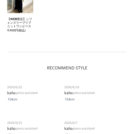
【WEB限定】シフ
ォンスリーブリブ
ニットワンピース
9,900円(税込)
RECOMMEND STYLE
2026/6/22
2026/6/16
kaho
kaho
press assistant
press assistant
154cm
154cm
2026/6/15
2026/6/7
kaho
kaho
press assistant
press assistant