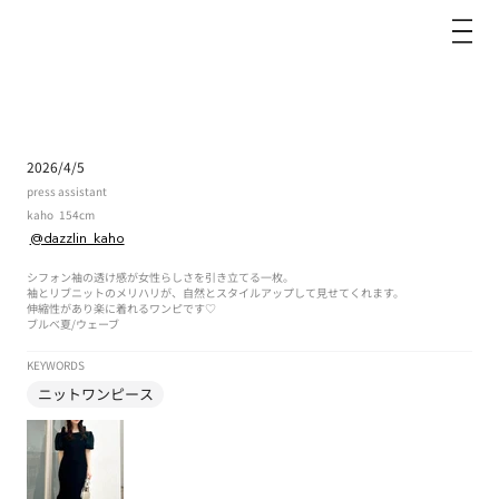
dazzlin
2026/4/5
press assistant
kaho
154cm
@dazzlin_kaho
シフォン袖の透け感が女性らしさを引き立てる一枚。
袖とリブニットのメリハリが、自然とスタイルアップして見せてくれます。
伸縮性があり楽に着れるワンピです♡
ブルべ夏
/
ウェーブ
KEYWORDS
ニットワンピース