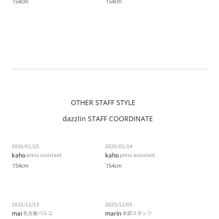
154cm
154cm
OTHER STAFF STYLE
dazzlin STAFF COORDINATE
2026/01/25
2026/01/14
kaho
kaho
press assistant
press assistant
154cm
154cm
2025/12/13
2025/12/05
mai
marin
名古屋パルコ
本部スタッフ