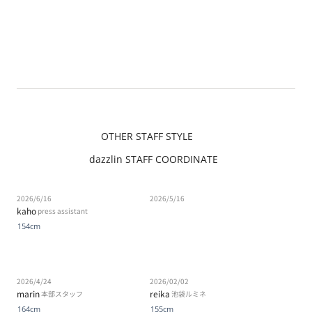
OTHER STAFF STYLE
dazzlin STAFF COORDINATE
2026/6/16
2026/5/16
kaho
press assistant
154cm
2026/4/24
2026/02/02
marin
reika
本部スタッフ
池袋ルミネ
164cm
155cm