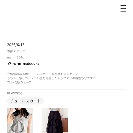
dazzlin
2026/6/18
本部スタッフ
marin
164cm
@marin_matsuoka_
立体感のあるボリュームスカートが今季おすすめです！
きちんと感とカジュアル感を両立したトップスとの相性も◎です♡
ブルべ夏
/
ウェーブ
KEYWORDS
チュールスカート