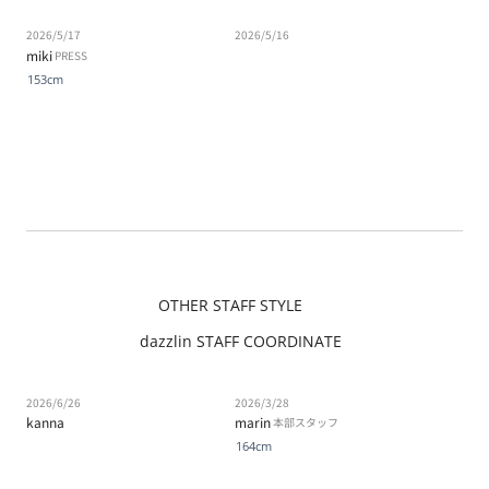
2026/5/17
2026/5/16
miki
PRESS
153cm
OTHER STAFF STYLE
dazzlin STAFF COORDINATE
2026/6/26
2026/3/28
kanna
marin
本部スタッフ
164cm