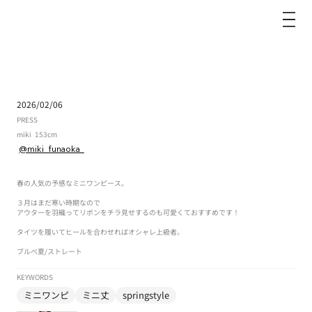
dazzlin
2026/02/06
PRESS
miki
153cm
@miki_funaoka_
春の人気の予感なミニワンピース。
３月はまだ寒い時期なので
アウターを羽織ってリボンをチラ見せするのも可愛くておすすめです！
タイツを履いてヒールを合わせればオシャレ上級者。
ブルべ夏
/
ストレート
KEYWORDS
ミニワンピ
ミニ丈
springstyle