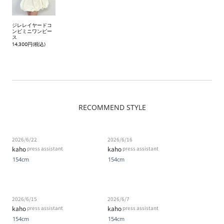
ジレレイヤードコ
ンビミニワンピー
ス
14,300円(税込)
RECOMMEND STYLE
2026/6/22
2026/6/16
kaho
kaho
press assistant
press assistant
154cm
154cm
2026/6/15
2026/6/7
kaho
kaho
press assistant
press assistant
154cm
154cm