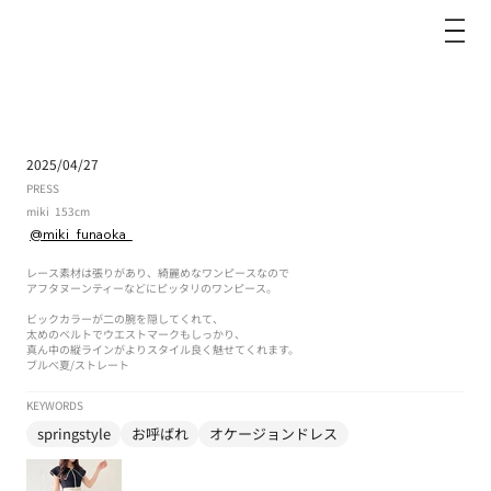
dazzlin
2025/04/27
PRESS
miki
153cm
@miki_funaoka_
レース素材は張りがあり、綺麗めなワンピースなので
アフタヌーンティーなどにピッタリのワンピース。
ビックカラーが二の腕を隠してくれて、
太めのベルトでウエストマークもしっかり、
真ん中の縦ラインがよりスタイル良く魅せてくれます。
ブルべ夏
/
ストレート
KEYWORDS
springstyle
お呼ばれ
オケージョンドレス