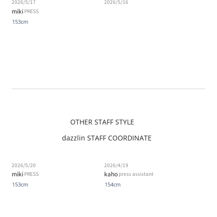
2026/5/17
2026/5/16
miki
PRESS
153cm
OTHER STAFF STYLE
dazzlin STAFF COORDINATE
2026/5/20
2026/4/19
miki
kaho
PRESS
press assistant
153cm
154cm