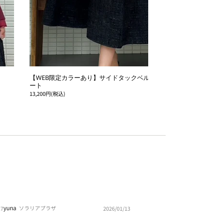
【WEB限定カラーあり】サイドタックベルトフレアスカ
ク
ート
13
13,200円(税込)
yuna
ソラリアプラザ
17
2026/01/13