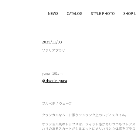
NEWS
CATALOG
STYLE PHOTO
SHOP L
2025/11/03
ソラリアプラザ
yuna
161cm
@dazzlin_yuna
ブルべ冬
/
ウェーブ
クラシカルなムード漂うワンランク上のレディスタイル。
オフショル風のトップスは、フィット感がありつつもフレアス
ハリのあるスカートがシルエットにメリハリと立体感をプラス