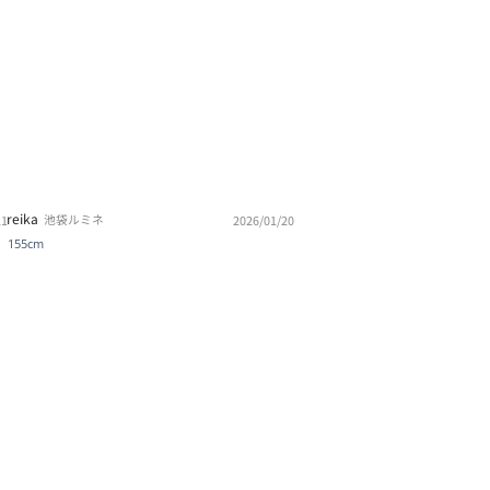
reika
池袋ルミネ
21
2026/01/20
155cm