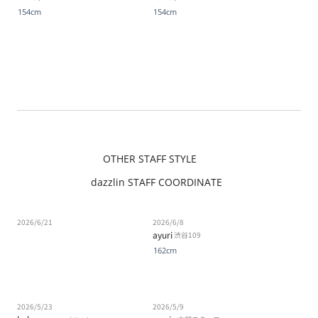
154cm
154cm
OTHER STAFF STYLE
dazzlin STAFF COORDINATE
2026/6/21
2026/6/8
ayuri
渋谷109
162cm
2026/5/23
2026/5/9