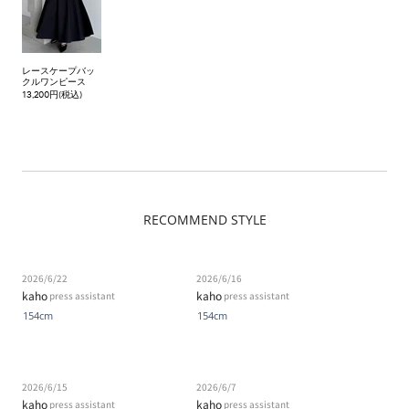
レースケープバッ
クルワンピース
13,200円(税込)
RECOMMEND STYLE
2026/6/22
2026/6/16
kaho
kaho
press assistant
press assistant
154cm
154cm
2026/6/15
2026/6/7
kaho
kaho
press assistant
press assistant