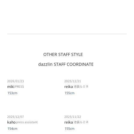
OTHER STAFF STYLE
dazzlin STAFF COORDINATE
2026/01/23
2025/12/21
miki
reika
PRESS
池袋ルミネ
153cm
155cm
2025/12/07
2025/11/22
kaho
reika
press assistant
池袋ルミネ
154cm
155cm