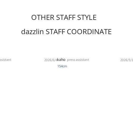
OTHER STAFF STYLE
dazzlin STAFF COORDINATE
kaho
ssistant
press assistant
2026/6/4
2026/5/
154cm