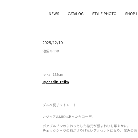
NEWS
CATALOG
STYLE PHOTO
SHOP L
2025/12/10
池袋ルミネ
reika
155cm
@dazzlin_reika
ブルべ夏
/
ストレート
カジュアルMIXなあったかコーデ。
ボアブルゾンのふわっとした襟元が顔まわりを華やかに。
チェックシャツの柄がさりげないアクセントになり、深みのあ