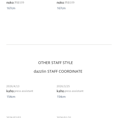
noko
noko
渋谷109
渋谷109
167cm
167cm
OTHER STAFF STYLE
dazzlin STAFF COORDINATE
2026/4/13
2026/3/25
kaho
kaho
press assistant
press assistant
154cm
154cm
2026/02/02
2026/01/31