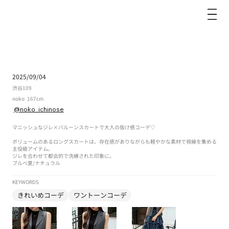
dazzlin
2025/09/04
渋谷109
noko
167cm
@noko_ichinose
マニッシュなジレ×バルーンスカートで大人の抜け感コーデ♡
ボリュームのあるロングスカートは、存在感がありながらも軽やかな素材で視線を集める
主役級アイテム。
ジレを合わせて都会的で洗練された印象に。
ブルべ夏
/
ナチュラル
KEYWORDS
きれいめコーデ
ワントーンコーデ