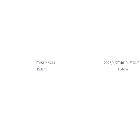
miki
marin
PRESS
本部
2026/4/7
153cm
164cm