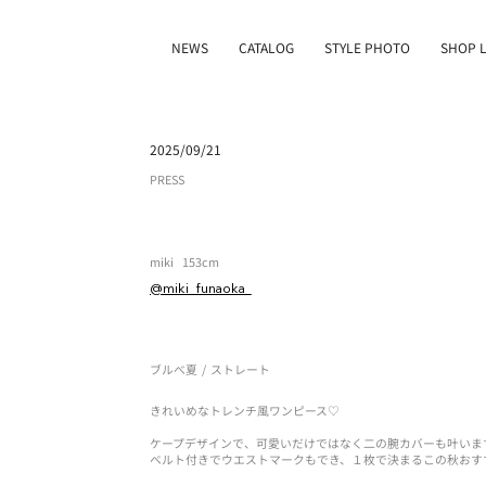
NEWS
CATALOG
STYLE PHOTO
SHOP L
2025/09/21
PRESS
miki
153cm
@miki_funaoka_
ブルべ夏
/
ストレート
きれいめなトレンチ風ワンピース♡
ケープデザインで、可愛いだけではなく二の腕カバーも叶いま
ベルト付きでウエストマークもでき、１枚で決まるこの秋おす