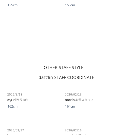
155cm
155cm
OTHER STAFF STYLE
dazzlin STAFF COORDINATE
2026/3/18
2026/02/18
ayuri
marin
渋谷109
本部スタッフ
162cm
164cm
2026/02/17
2026/02/16