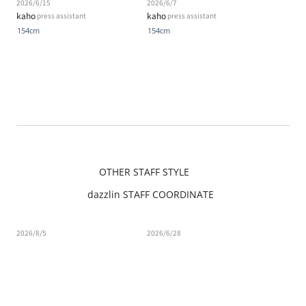
2026/6/15
2026/6/7
kaho
kaho
press assistant
press assistant
154cm
154cm
OTHER STAFF STYLE
dazzlin STAFF COORDINATE
2026/8/5
2026/6/28