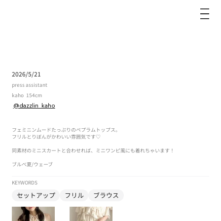
dazzlin
2026/5/21
press assistant
kaho
154cm
@dazzlin_kaho
フェミニンムードたっぷりのペプラムトップス。
フリルとりぼんがかわいい雰囲気です♡
同素材のミニスカートと合わせれば、ミニワンピ風にも着れちゃいます！
ブルべ夏
/
ウェーブ
KEYWORDS
セットアップ
フリル
ブラウス