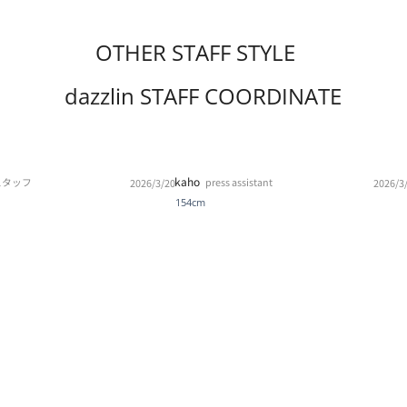
OTHER STAFF STYLE
dazzlin STAFF COORDINATE
kaho
スタッフ
press assistant
2026/3/20
2026/3
154cm