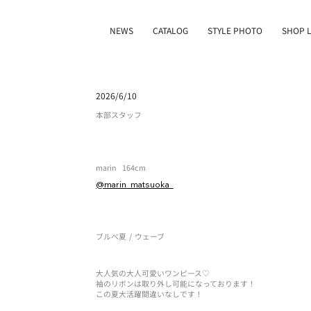
NEWS
CATALOG
STYLE PHOTO
SHOP L
2026/6/10
本部スタッフ
marin
164cm
@marin_matsuoka_
ブルべ夏
/
ウェーブ
大人気の大人可愛いワンピース♡
袖のリボンは取り外し可能になっております！
この夏大活躍間違いなしです！