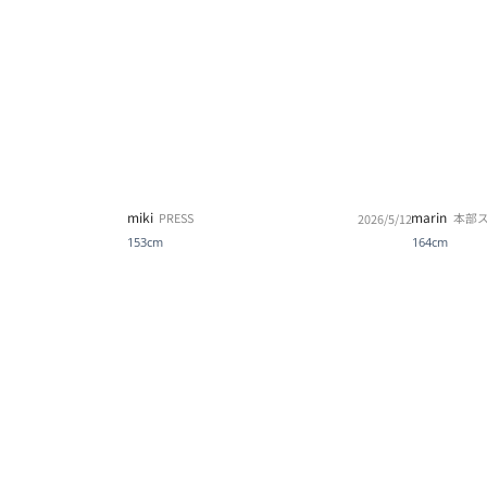
miki
marin
PRESS
本部
2026/5/12
153cm
164cm