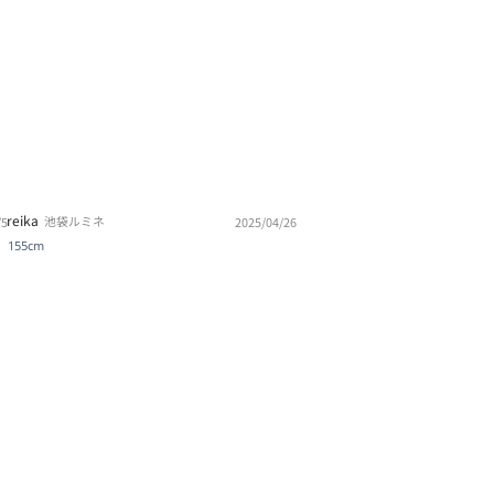
reika
池袋ルミネ
/5
2025/04/26
155cm