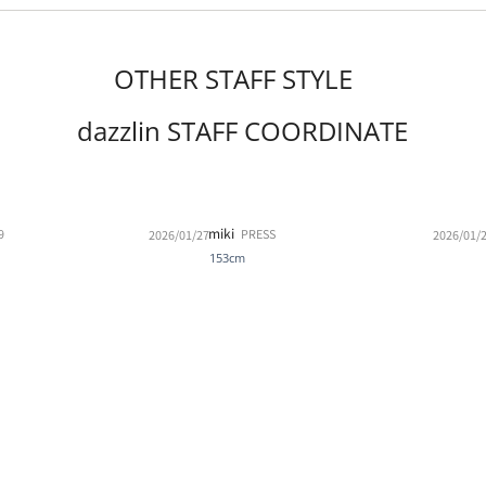
OTHER STAFF STYLE
dazzlin STAFF COORDINATE
miki
9
PRESS
2026/01/27
2026/01/
153cm