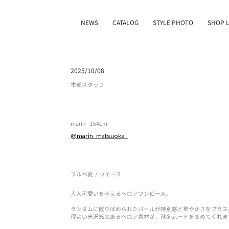
NEWS
CATALOG
STYLE PHOTO
SHOP L
2025/10/08
本部スタッフ
marin
164cm
@marin_matsuoka_
ブルべ夏
/
ウェーブ
大人可愛いを叶えるベロアワンピース。
ランダムに散りばめられたパールが特別感と華やかさをプラス
程よい光沢感のあるベロア素材が、秋冬ムードを高めてくれま