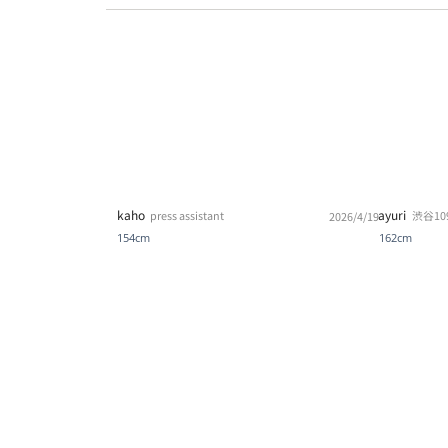
kaho
ayuri
press assistant
渋谷10
2026/4/19
154cm
162cm