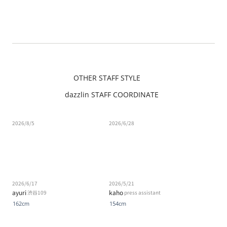
OTHER STAFF STYLE
dazzlin STAFF COORDINATE
2026/8/5
2026/6/28
2026/6/17
2026/5/21
ayuri
kaho
渋谷109
press assistant
162cm
154cm