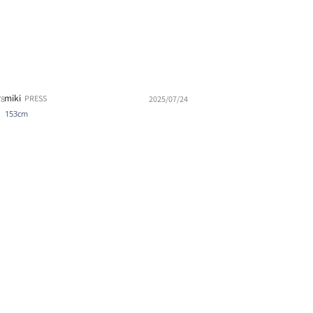
miki
PRESS
/8
2025/07/24
153cm