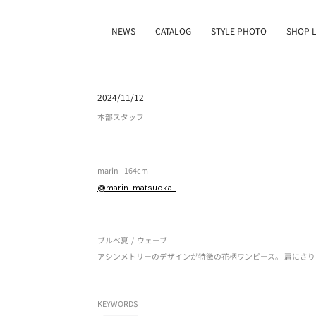
NEWS
CATALOG
STYLE PHOTO
SHOP L
2024/11/12
本部スタッフ
marin
164cm
@marin_matsuoka_
ブルべ夏
/
ウェーブ
アシンメトリーのデザインが特徴の花柄ワンピース。 肩にさ
KEYWORDS