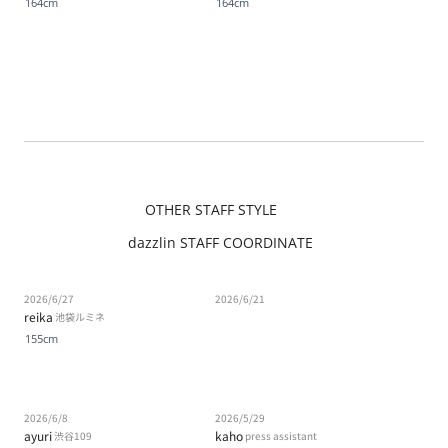
164cm
164cm
OTHER STAFF STYLE
dazzlin STAFF COORDINATE
2026/6/27
2026/6/21
reika
池袋ルミネ
155cm
2026/6/8
2026/5/29
ayuri
kaho
渋谷109
press assistant