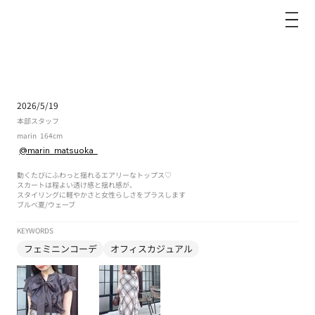
dazzlin
2026/5/19
本部スタッフ
marin
164cm
@marin_matsuoka_
動くたびにふわっと揺れるエアリーなトップス♡
スカートは程よい透け感と揺れ感が、
スタイリングに軽やかさと女性らしさをプラスします
ブルべ夏
/
ウェーブ
KEYWORDS
フェミニンコーデ
オフィスカジュアル