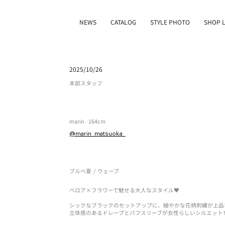
NEWS
CATALOG
STYLE PHOTO
SHOP L
2025/10/26
本部スタッフ
marin
164cm
@marin_matsuoka_
ブルべ夏
/
ウェーブ
ベロア×フラワーで魅せる大人なスタイル♥
シックなブラックのセットアップに、細やかな花柄刺繍が上品
立体感のあるドレープとパフスリーブが女性らしいシルエット