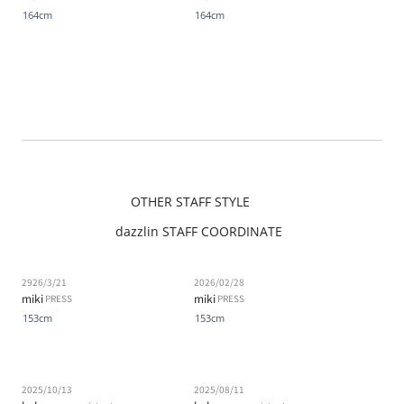
164cm
164cm
OTHER STAFF STYLE
dazzlin STAFF COORDINATE
2926/3/21
2026/02/28
miki
miki
PRESS
PRESS
153cm
153cm
2025/10/13
2025/08/11